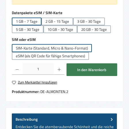
auswählen
Datenpakete eSIM / SIM-Karte
1 GB - 7 Tage
2 GB - 15 Tage
3 GB - 30 Tage
5 GB - 30 Tage
10 GB - 30 Tage
20 GB - 30 Tage
auswählen
SIM oder eSIM
SIM-Karte (Standard, Micro & Nano-Format)
eSIM (als QR Code für fähige Smartphones)
Produkt Anzahl: Gib den gewünschten Wert ein oder benutze die Schaltflächen um die 
In den Warenkorb
Zum Merkzettel hinzufügen
Produktnummer:
DE-ALMONTEN.2
Beschreibung
Entdecken Sie die atemberaubende Schönheit und die reiche