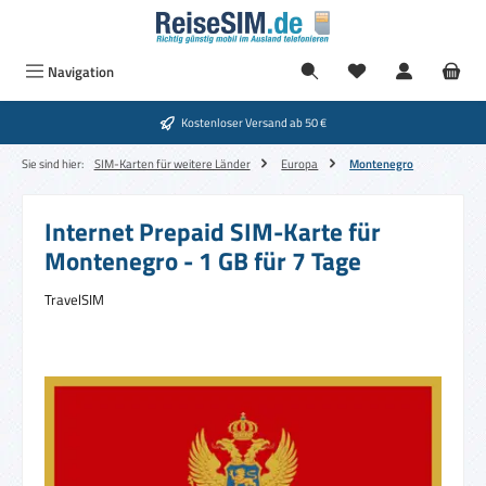
Zum Hauptinhalt springen
Navigation
Kostenloser Versand ab 50 €
Sie sind hier:
SIM-Karten für weitere Länder
Europa
Montenegro
Internet Prepaid SIM-Karte für
Montenegro - 1 GB für 7 Tage
TravelSIM
Bildergalerie überspringen