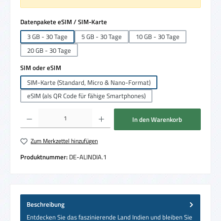
auswählen
Datenpakete eSIM / SIM-Karte
3 GB - 30 Tage
5 GB - 30 Tage
10 GB - 30 Tage
20 GB - 30 Tage
auswählen
SIM oder eSIM
SIM-Karte (Standard, Micro & Nano-Format)
eSIM (als QR Code für fähige Smartphones)
Produkt Anzahl: Gib den gewünschten Wert ein oder benutze die Schaltflächen um die 
In den Warenkorb
Zum Merkzettel hinzufügen
Produktnummer:
DE-ALINDIA.1
Beschreibung
Entdecken Sie das faszinierende Land Indien und bleiben Sie