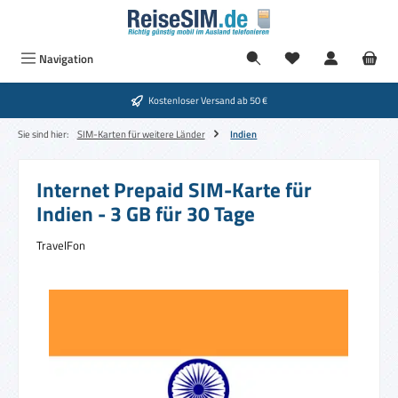
Zum Hauptinhalt springen
Navigation
Kostenloser Versand ab 50 €
Sie sind hier:
SIM-Karten für weitere Länder
Indien
Internet Prepaid SIM-Karte für
Indien - 3 GB für 30 Tage
TravelFon
Bildergalerie überspringen