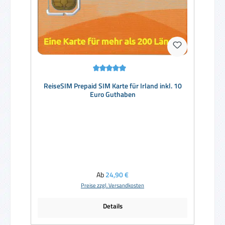
Durchschnittliche Bewertung von 5 von 5 Sternen
ReiseSIM Prepaid SIM Karte für Irland inkl. 10
Euro Guthaben
Regulärer Preis:
Ab
24,90 €
Preise zzgl. Versandkosten
Details