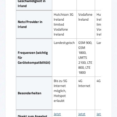
Geschwindigkeit in
Irland
Hutchison 3G
Vodafone
Hutchison 3G
Ireland
Ireland
Ireland
Netz/Provider in
limited
limited
Irland
Vodafone
Vodafone
Ireland
Ireland
Landestypisch
GSM 900,
Landestypisc
GSM
Frequenzen (wichtig
1800,
für
UMTS
Gerätekompatibilität)
2100, LTE
800, LTE
1800
Bis zu 5G
4G
4G Internet
Internet
Internet
möglich,
Besonderheiten
Hotspot
erlaubt
Jetzt
Jetzt
Jetzt
Direkt zum Angebot