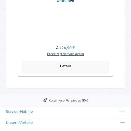
Guthaben
Regulärer Preis:
Ab
24,90 €
Preise zzgl. Versandkosten
Details
Kostenloser Versand ab 50 €
Service-Hotline
Unsere Vorteile