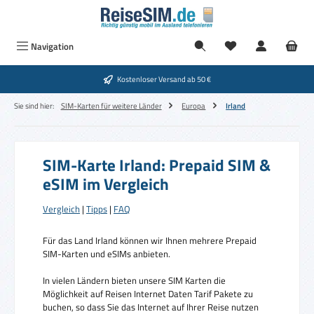
Zum Hauptinhalt springen
Navigation
Kostenloser Versand ab 50 €
Sie sind hier:
SIM-Karten für weitere Länder
Europa
Irland
SIM-Karte Irland: Prepaid SIM &
eSIM im Vergleich
Vergleich
|
Tipps
|
FAQ
Für das Land Irland können wir Ihnen mehrere Prepaid
SIM-Karten und eSIMs anbieten.
In vielen Ländern bieten unsere SIM Karten die
Möglichkeit auf Reisen Internet Daten Tarif Pakete zu
buchen, so dass Sie das Internet auf Ihrer Reise nutzen