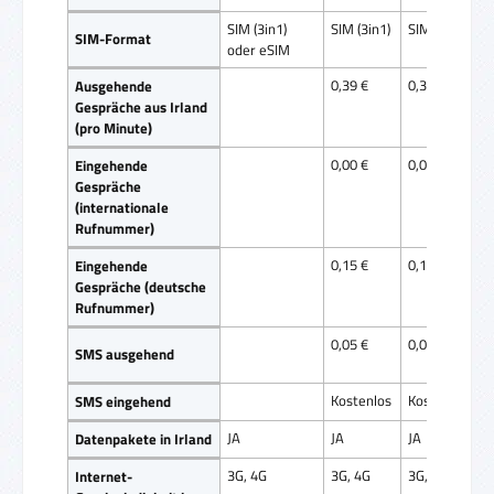
SIM (3in1)
SIM (3in1)
SIM (3in1)
SIM-Format
oder eSIM
0,39 €
0,39 €
Ausgehende
Gespräche aus Irland
(pro Minute)
0,00 €
0,00 €
Eingehende
Gespräche
(internationale
Rufnummer)
0,15 €
0,15 €
Eingehende
Gespräche (deutsche
Rufnummer)
0,05 €
0,05 €
SMS ausgehend
Kostenlos
Kostenlos
SMS eingehend
JA
JA
JA
Datenpakete in Irland
3G, 4G
3G, 4G
3G, 4G
Internet-