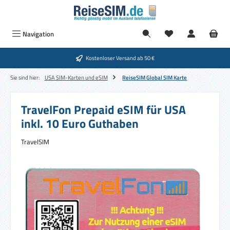
Zum Hauptinhalt springen
Navigation
Kostenloser Versand ab 50 €
Sie sind hier:
USA SIM-Karten und eSIM
ReiseSIM Global SIM Karte
TravelFon Prepaid eSIM für USA
inkl. 10 Euro Guthaben
TravelSIM
Bildergalerie überspringen