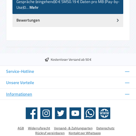
Gespräche (eingehend)0 € SMS0.19 € Daten pro MB (Pay-by-
Use)0…
Mehr
Bewertungen
Kostenloser Versand ab 50 €
Service-Hotline
Unsere Vorteile
Informationen
Facebook
Instagram
Twitter
YouTube
WhatsApp
Website
AGB
Widerrufsrecht
Versand- & Zahlungsarten
Datenschutz
Rückruf vereinbaren
Kontakt per Whatsapp