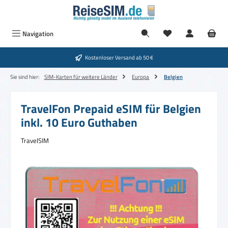
Zum Hauptinhalt springen
Navigation
Kostenloser Versand ab 50 €
Sie sind hier:
SIM-Karten für weitere Länder
Europa
Belgien
TravelFon Prepaid eSIM für Belgien
inkl. 10 Euro Guthaben
TravelSIM
Bildergalerie überspringen