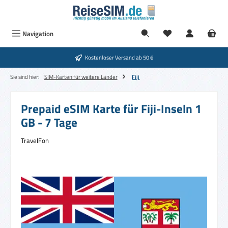
Zum Hauptinhalt springen
Navigation
Kostenloser Versand ab 50 €
Sie sind hier:
SIM-Karten für weitere Länder
Fiji
Prepaid eSIM Karte für Fiji-Inseln 1
GB - 7 Tage
TravelFon
Bildergalerie überspringen