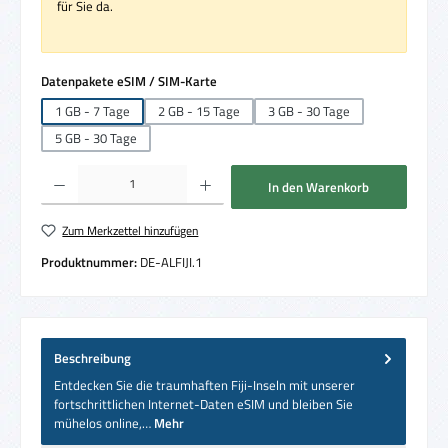
für Sie da.
auswählen
Datenpakete eSIM / SIM-Karte
1 GB - 7 Tage
2 GB - 15 Tage
3 GB - 30 Tage
5 GB - 30 Tage
Produkt Anzahl: Gib den gewünschten Wert ein oder benutze die Schaltflächen um die 
In den Warenkorb
Zum Merkzettel hinzufügen
Produktnummer:
DE-ALFIJI.1
Beschreibung
Entdecken Sie die traumhaften Fiji-Inseln mit unserer
fortschrittlichen Internet-Daten eSIM und bleiben Sie
mühelos online,…
Mehr