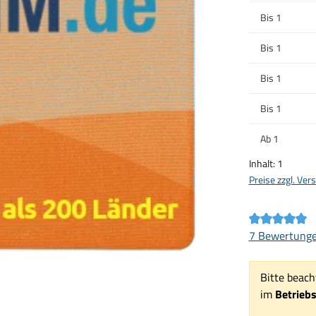
Bis
1
Bis
1
Bis
1
Bis
1
Ab
1
Inhalt:
1
Preise zzgl. Ve
Durchschnittl
7 Bewertung
Bitte beach
im
Betrieb