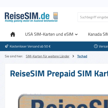
 Hauptinhalt springen
Zur Suche springen
Zur Hauptnavigation springen
USA SIM-Karten und eSIM
Kanada SI
Kostenloser Versand ab 50 €
Versa
Sie sind hier:
SIM-Karten für weitere Länder
Tschad
ReiseSIM Prepaid SIM Kart
Bildergalerie überspringen