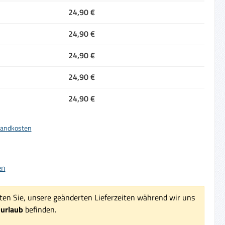
24,90 €
24,90 €
24,90 €
24,90 €
24,90 €
rsandkosten
iche Bewertung von 5 von 5 Sternen
en
ten Sie, unsere geänderten Lieferzeiten während wir uns
surlaub
befinden.