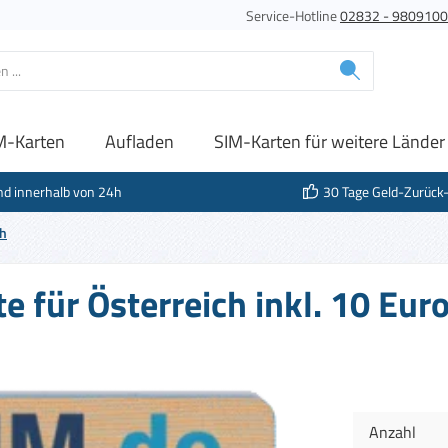
Service-Hotline
02832 - 980910
M-Karten
Aufladen
SIM-Karten für weitere Länder
nd innerhalb von 24h
30 Tage Geld-Zurück
ch
e für Österreich inkl. 10 Eu
Anzahl