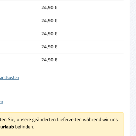
24,90 €
24,90 €
24,90 €
24,90 €
24,90 €
rsandkosten
iche Bewertung von 5 von 5 Sternen
en
ten Sie, unsere geänderten Lieferzeiten während wir uns
surlaub
befinden.