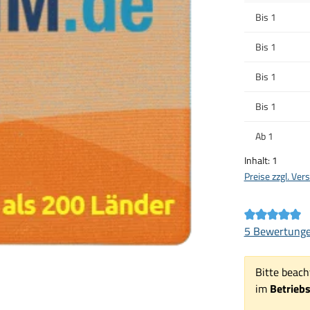
Bis
1
Bis
1
Bis
1
Bis
1
Ab
1
Inhalt:
1
Preise zzgl. Ve
Durchschnittl
5 Bewertung
Bitte beach
im
Betrieb