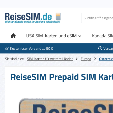
 Hauptinhalt springen
Zur Suche springen
Zur Hauptnavigation springen
USA SIM-Karten und eSIM
Kanada SI
Kostenloser Versand ab 50 €
Versa
Sie sind hier:
SIM-Karten für weitere Länder
Europa
Österrei
ReiseSIM Prepaid SIM Kart
Bildergalerie überspringen