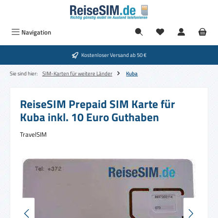
Zum Hauptinhalt springen
Navigation
Kostenloser Versand ab 50 €
Sie sind hier:
SIM-Karten für weitere Länder
Kuba
ReiseSIM Prepaid SIM Karte für
Kuba inkl. 10 Euro Guthaben
TravelSIM
Bildergalerie überspringen