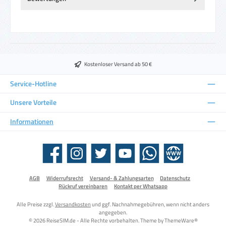
Kostenloser Versand ab 50 €
Service-Hotline
Unsere Vorteile
Informationen
Facebook
Instagram
Twitter
YouTube
WhatsApp
Website
AGB
Widerrufsrecht
Versand- & Zahlungsarten
Datenschutz
Rückruf vereinbaren
Kontakt per Whatsapp
Alle Preise zzgl.
Versandkosten
und ggf. Nachnahmegebühren, wenn nicht anders
angegeben.
© 2026 ReiseSIM.de - Alle Rechte vorbehalten. Theme by
ThemeWare®