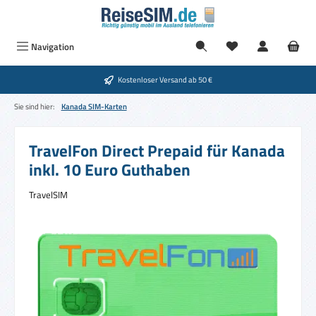
Zum Hauptinhalt springen
Navigation
Kostenloser Versand ab 50 €
Sie sind hier:
Kanada SIM-Karten
TravelFon Direct Prepaid für Kanada
inkl. 10 Euro Guthaben
TravelSIM
Bildergalerie überspringen