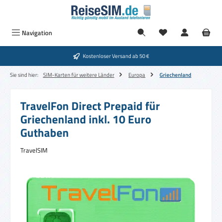
Zum Hauptinhalt springen
Navigation
Kostenloser Versand ab 50 €
Sie sind hier:
SIM-Karten für weitere Länder
Europa
Griechenland
TravelFon Direct Prepaid für
Griechenland inkl. 10 Euro
Guthaben
TravelSIM
Bildergalerie überspringen