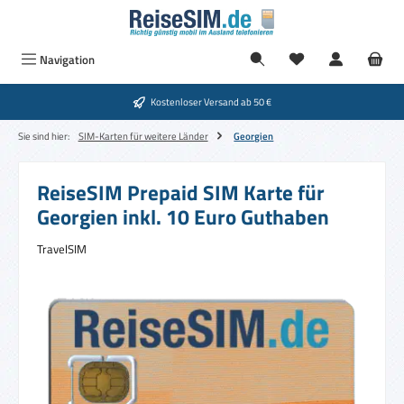
Zum Hauptinhalt springen
Navigation
Kostenloser Versand ab 50 €
Sie sind hier:
SIM-Karten für weitere Länder
Georgien
ReiseSIM Prepaid SIM Karte für
Georgien inkl. 10 Euro Guthaben
TravelSIM
Bildergalerie überspringen