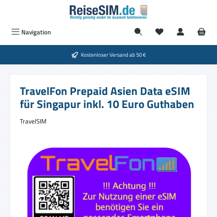
Zum Hauptinhalt springen
Navigation
Kostenloser Versand ab 50 €
TravelFon Prepaid Asien Data eSIM
für Singapur inkl. 10 Euro Guthaben
TravelSIM
Bildergalerie überspringen