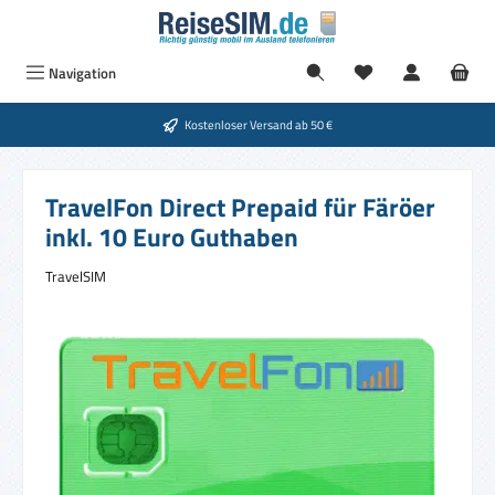
Zum Hauptinhalt springen
Navigation
Kostenloser Versand ab 50 €
TravelFon Direct Prepaid für Färöer
inkl. 10 Euro Guthaben
TravelSIM
Bildergalerie überspringen