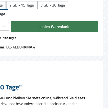
ge
2 GB - 15 Tage
3 GB - 30 Tage
age
 Gib den gewünschten Wert ein oder benutze die Schaltflächen um die Anzahl 
In den Warenkorb
el hinzufügen
er:
DE-ALBURKINA.4
30 Tage"
SIM und bleiben Sie stets online, während Sie dieses
werkskunst bewundern oder die beeindruckenden