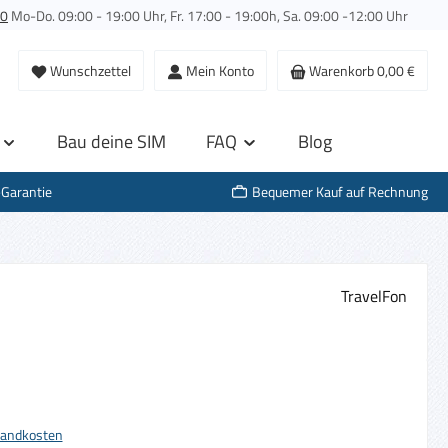
00
Mo-Do. 09:00 - 19:00 Uhr, Fr. 17:00 - 19:00h, Sa. 09:00 -12:00 Uhr
Wunschzettel
Mein Konto
Warenkorb
0,00 €
Bau deine SIM
FAQ
Blog
-Garantie
Bequemer Kauf auf Rechnung
TravelFon
s:
rsandkosten