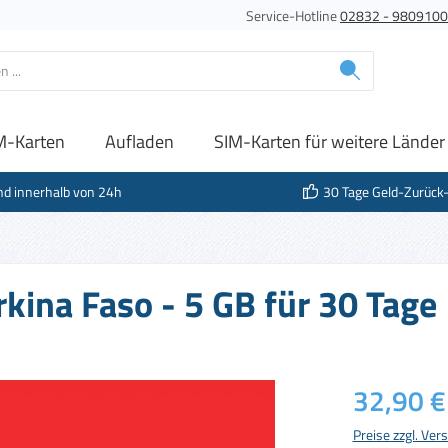
Service-Hotline
02832 - 980910
M-Karten
Aufladen
SIM-Karten für weitere Länder
nd innerhalb von 24h
30 Tage Geld-Zurück
kina Faso - 5 GB für 30 Tage
Regulärer Prei
32,90 €
Preise zzgl. Ve